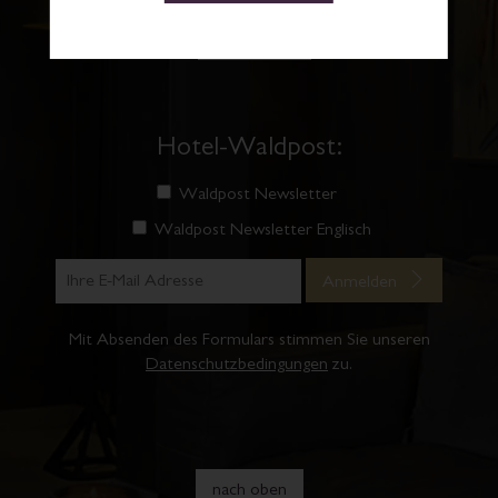
Hotel-Waldpost:
Waldpost Newsletter
Waldpost Newsletter Englisch
Anmelden
Mit Absenden des Formulars stimmen Sie unseren
Datenschutzbedingungen
zu.
nach oben