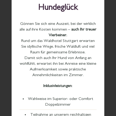
Hundeglück
Termine:
Gönnen Sie sich eine Auszeit, bei der wirklich
alle auf ihre Kosten kommen –
auch Ihr treuer
08.09.2018, 05:00 Uhr
Vierbeiner.
Rund um das Waldhotel Stuttgart erwarten
06.10.2018, 05:45 Uhr
Sie idyllische Wege, frische Waldluft und viel
10.11.2018, 05:45 Uhr
Raum für gemeinsame Erlebnisse.
Damit sich auch Ihr Hund von Anfang an
01.12.2018, 06:15 Uhr
wohlfühlt, erwartet ihn bei Anreise eine kleine
Aufmerksamkeit sowie praktische
05.01.2019, 06:30 Uhr
Annehmlichkeiten im Zimmer.
02.02.2019, 06:15 Uhr
Inklusivleistungen
:
02.03.2019, 05:15 Uhr
Wahlweise im Superior- oder Comfort
Doppelzimmer
06.04.2019, 05:15 Uhr
Teilnahme an unserem reichhaltigen