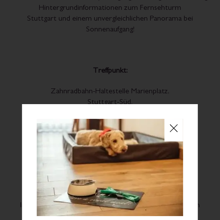
Hintergrundinformationen zum Fernsehturm
Stuttgart und einem unvergleichlichen Panorama bei
Sonnenaufgang!
Treffpunkt:
Zahnradbahn-Haltestelle Marienplatz,
Stuttgart-Süd,
Dauer:
ca. 2,5 Stunden
Preis:
75 €
Im Ticketpreis enthalten: Zahnradbahnfahrt, Eintritt zum
Fernsehturm und Sektfrühstück