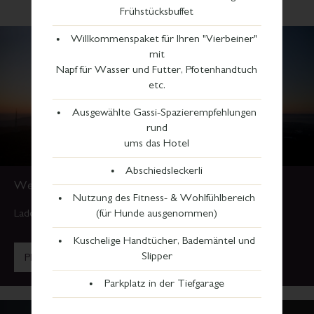
Anmeldung bitte unter:
+49 (0)711 929 21321
Frühstücksbuffet
Willkommenspaket für Ihren "Vierbeiner"
mit
Napf für Wasser und Futter, Pfotenhandtuch
etc.
Ausgewählte Gassi-Spazierempfehlungen
rund
ums das Hotel
Abschiedsleckerli
Weitere Informationen finden Sie hier
Nutzung des Fitness- & Wohlfühlbereich
Laden Sie sich hier den aktuelle Flyer herunter
(für Hunde ausgenommen)
Kuschelige Handtücher, Bademäntel und
Slipper
PDF herunterladen [1,5 MB]
Parkplatz in der Tiefgarage