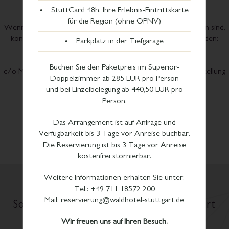
StuttCard 48h, Ihre Erlebnis-Eintrittskarte
Marktüberwachungsbehörde
für die Region (ohne ÖPNV)
Wenn Sie mit den Antworten auf Ihr Feedback nicht zufrieden sind,
können Sie sich an die zuständige Durchsetzungsstelle wenden:
Parkplatz in der Tiefgarage
MLBF (in Errichtung)
Buchen Sie den Paketpreis im Superior-
c/o Ministerium für Arbeit, Soziales, Gesundheit und Gleichstellung
Doppelzimmer ab 285 EUR pro Person
Sachsen-Anhalt
und bei Einzelbelegung ab 440,50 EUR pro
Postfach 39 11 55
Person.
39135 Magdeburg
Das Arrangement ist auf Anfrage und
Telefon:
+49 (0) 391 567 6970
Verfügbarkeit bis 3 Tage vor Anreise buchbar.
E-​Mail:
MLBF@ms.sachsen-​anhalt.de
Die Reservierung ist bis 3 Tage vor Anreise
kostenfrei stornierbar.
Weitere Informationen erhalten Sie unter:
Kundenstimmen
Tel.: +49 711 18572 200
Mail: reservierung@waldhotel-stuttgart.de
So erleben Gäste das Waldhotel Stuttgart
Wir freuen uns auf Ihren Besuch.