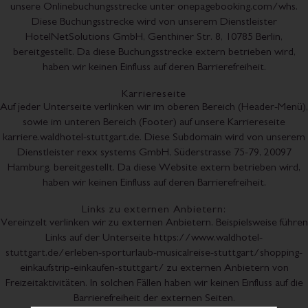
unsere Onlinebuchungsstrecke unter onepagebooking.com/whs.
Diese Buchungsstrecke wird von unserem Dienstleister
HotelNetSolutions GmbH, Genthiner Str. 8, 10785 Berlin,
bereitgestellt. Da diese Buchungsstrecke extern betrieben wird,
haben wir keinen Einfluss auf deren Barrierefreiheit.
Karriereseite
Auf jeder Unterseite verlinken wir im oberen Bereich (Header-Menü),
sowie im unteren Bereich (Footer) auf unsere Karriereseite
karriere.waldhotel-stuttgart.de. Diese Subdomain wird von unserem
Dienstleister rexx systems GmbH, Süderstrasse 75-79, 20097
Hamburg, bereitgestellt. Da diese Website extern betrieben wird,
haben wir keinen Einfluss auf deren Barrierefreiheit.
Links zu externen Anbietern:
Vereinzelt verlinken wir zu externen Anbietern. Beispielsweise führen
Links auf der Unterseite https://www.waldhotel-
stuttgart.de/erleben-sporturlaub-musicalreise-stuttgart/shopping-
einkaufstrip-einkaufen-stuttgart/ zu externen Anbietern von
Freizeitaktivitäten. In solchen Fällen haben wir keinen Einfluss auf die
Barrierefreiheit der externen Seiten.