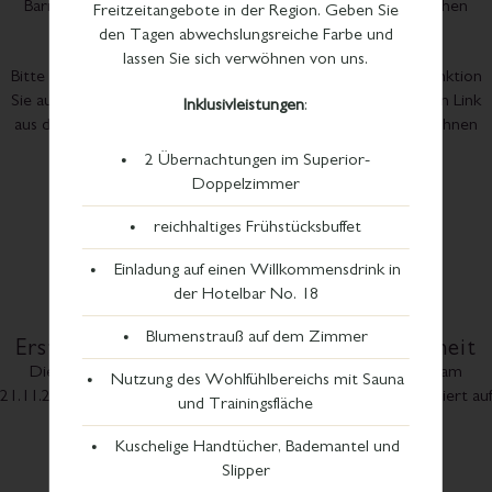
Barrieren im Rahmen unserer technischen und wirtschaftlichen
Freitzeitangebote in der Region. Geben Sie
Möglichkeiten schnellstmöglich zu beheben.
den Tagen abwechslungsreiche Farbe und
lassen Sie sich verwöhnen von uns.
Bitte teilen Sie uns mit, auf welcher Seite und bei welcher Funktion
Sie auf Barrieren gestoßen sind. Kopieren Sie dafür einfach den Link
Inklusivleistungen
:
aus der Adresszeile Ihres Browsers. Folgende Kanäle stehen Ihnen
dabei zur Verfügung:
2 Übernachtungen im Superior-
Doppelzimmer
Telefon
+49 711 185 72 0
reichhaltiges Frühstücksbuffet
E-Mail:
info@waldhotel-stuttgart.de
Einladung auf einen Willkommensdrink in
der Hotelbar No. 18
Blumenstrauß auf dem Zimmer
Erstellung der Erklärung zur Barrierefreiheit
Diese Erklärung wurde am 14.05.2025 erstellt und zuletzt am
Nutzung des Wohlfühlbereichs mit Sauna
21.11.2025 überprüft. Die Einschätzung der Barrierefreiheit basiert auf
und Trainingsfläche
einer internen Selbstbewertung.
Kuschelige Handtücher, Bademantel und
Slipper