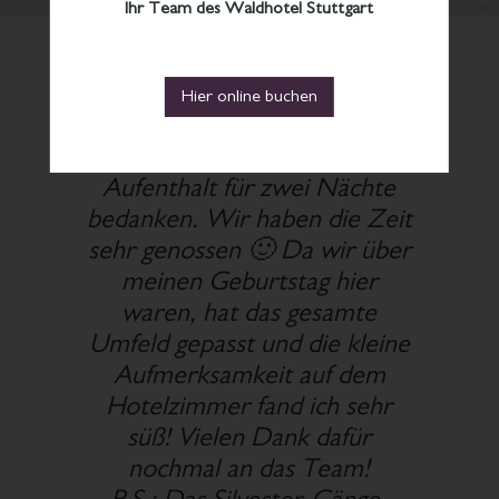
Ihr Team des Waldhotel Stuttgart
Hier online buchen
Ich habe bereits viele
Tagungen hier organisiert und
freue mich, dieses Mal selbst
vor Ort dabei gewesen zu
sein. Das Waldhotel ist ein
schönes Haus mit einem
perfekten Tagungsservice,
tollen Räumlichkeiten,
leckerem Essen und so
nettem Personal. Das hat
meine Erwartungen bei
Weitem übertroffen. Ich