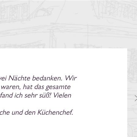
 Mal selbst vor Ort dabei
en Tagungsservice, tollen
ne Erwartungen bei Weitem
en im Haus stattfinden,