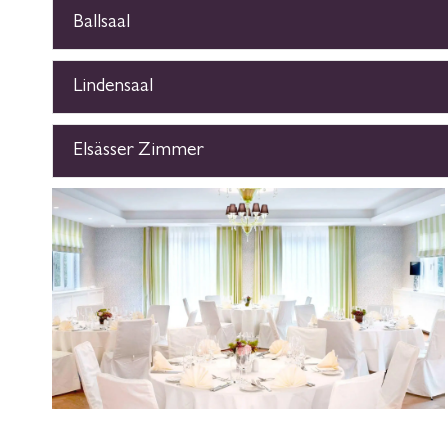
Ballsaal
Lindensaal
Elsässer Zimmer