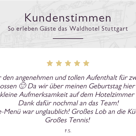
Kundenstimmen
So erleben Gäste das Waldhotel Stuttgart
agungen hier organisiert und freue mich, dieses
dhotel ist ein schönes Haus mit einem perfekt
 Essen und so nettem Personal. Das hat mei
, künftig an allen Veranstaltungen, die bei Ihn
teilnehmen zu können!
A.L.