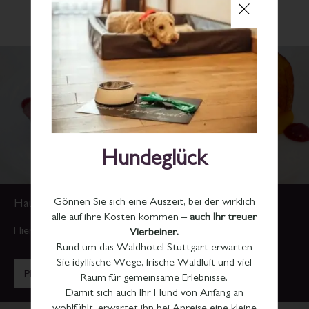
Wir wünschen Ihnen viel Spaß und einen guten Appetit.
Hundeglück
Gönnen Sie sich eine Auszeit, bei der wirklich
Hauptgang
alle auf ihre Kosten kommen –
auch Ihr treuer
Hier finden Sie das Rehrücken-Rezept zum Download
Vierbeiner.
Rund um das Waldhotel Stuttgart erwarten
Sie idyllische Wege, frische Waldluft und viel
PDF herunterladen [0,25 MB]
Raum für gemeinsame Erlebnisse.
Damit sich auch Ihr Hund von Anfang an
wohlfühlt, erwartet ihn bei Anreise eine kleine