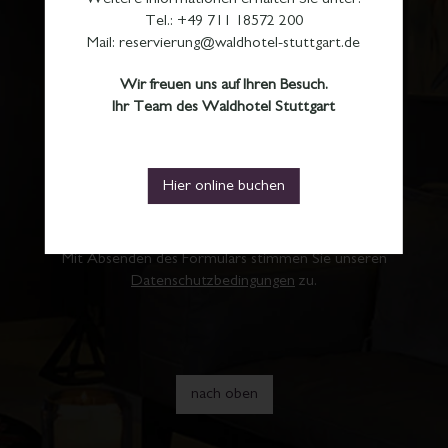
Tel.: +49 711 18572 200
Mail: reservierung@waldhotel-stuttgart.de
Hotel-Waldpost:
Wir freuen uns auf Ihren Besuch.
Ihr Team des Waldhotel Stuttgart
Waldpost Newsletter
Waldpost Newsletter Englisch
Hier online buchen
Anmelden
Mit Absenden des Formulars stimmen Sie unseren
Datenschutzbedingungen
zu.
nach oben