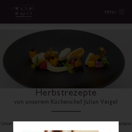
MENU
Herbstrezepte
von unserem Küchenchef Julian Veigel
Unser Küchenchef Julian Veigel stellt Ihnen auf dieser Seite 2 Rezepte
zur Verfügung, welche Sie zu Hause nachkochen können.